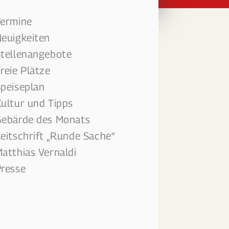
Termine
euigkeiten
tellenangebote
reie Plätze
peiseplan
ultur und Tipps
ebärde des Monats
eitschrift „Runde Sache“
atthias Vernaldi
resse