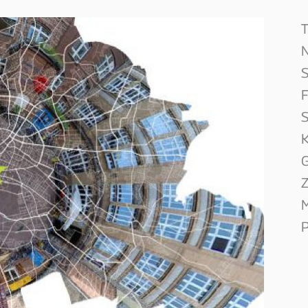
N
S
F
S
K
G
Z
M
P