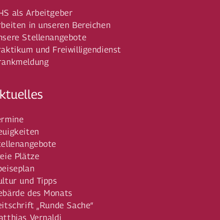
HS als Arbeitgeber
rbeiten in unseren Bereichen
nsere Stellenangebote
raktikum und Freiwilligendienst
rankmeldung
ktuelles
ermine
euigkeiten
tellenangebote
reie Plätze
peiseplan
ultur und Tipps
ebärde des Monats
eitschrift „Runde Sache“
atthias Vernaldi