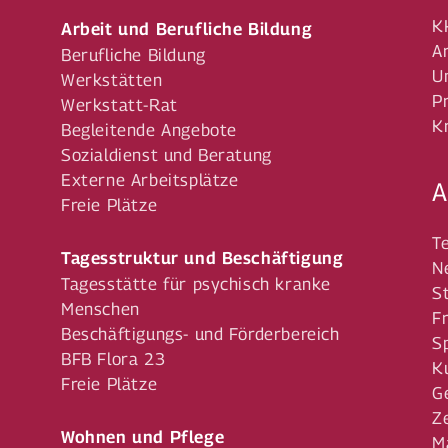
K
Arbeit und Berufliche Bildung
A
Berufliche Bildung
U
Werkstätten
P
Werkstatt-Rat
K
Begleitende Angebote
Sozialdienst und Beratung
Externe Arbeitsplätze
A
Freie Plätze
T
Tagesstruktur und Beschäftigung
N
Tagesstätte für psychisch kranke
S
Menschen
F
Beschäftigungs- und Förderbereich
S
BFB Flora 23
K
Freie Plätze
G
Z
Wohnen und Pflege
M