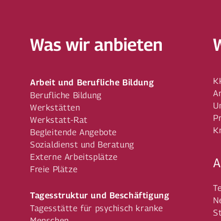
Was wir anbieten
K
Arbeit und Berufliche Bildung
A
Berufliche Bildung
U
Werkstätten
P
Werkstatt-Rat
K
Begleitende Angebote
Sozialdienst und Beratung
Externe Arbeitsplätze
A
Freie Plätze
T
Tagesstruktur und Beschäftigung
N
Tagesstätte für psychisch kranke
S
Menschen