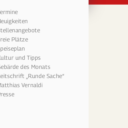
Termine
euigkeiten
tellenangebote
reie Plätze
peiseplan
ultur und Tipps
ebärde des Monats
eitschrift „Runde Sache“
atthias Vernaldi
resse