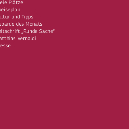
reie Plätze
peiseplan
ultur und Tipps
ebärde des Monats
eitschrift „Runde Sache“
atthias Vernaldi
resse