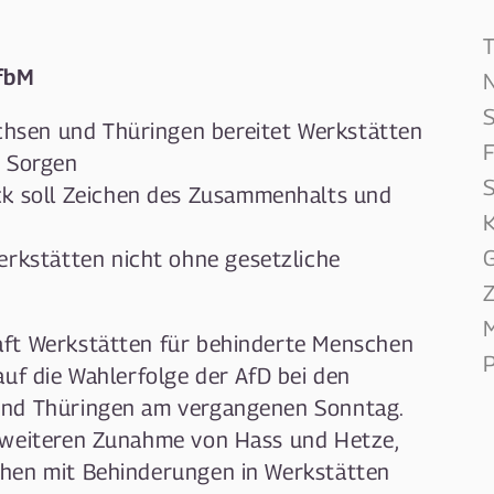
fbM
N
S
achsen und Thüringen bereitet Werkstätten
F
n Sorgen
S
k soll Zeichen des Zusammenhalts und
K
G
erkstätten nicht ohne gesetzliche
Z
M
ft Werkstätten für behinderte Menschen
P
auf die Wahlerfolge der AfD bei den
und Thüringen am vergangenen Sonntag.
 weiteren Zunahme von Hass und Hetze,
hen mit Behinderungen in Werkstätten