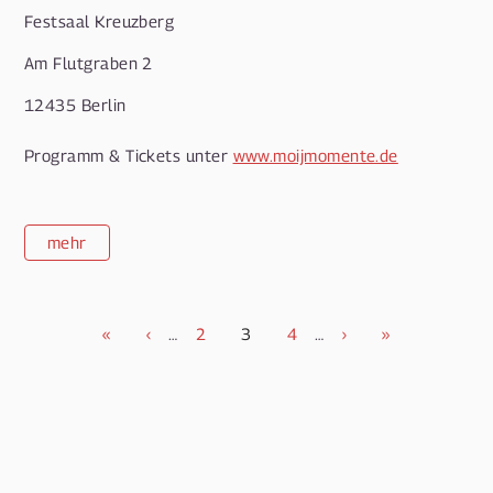
Festsaal Kreuzberg
Am Flutgraben 2
12435 Berlin
Programm & Tickets unter
www.moijmomente.de
mehr
Seitennummerierung
Erste
«
Vorherige
‹
…
Page
2
Aktuelle
3
Page
4
…
Nächste
›
Letzte
»
Seite
Seite
Seite
Seite
Seite